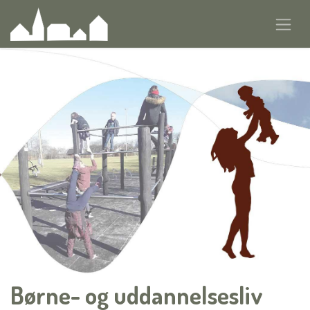
Skip to Content
Børne- og uddannelsesliv