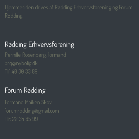
Hjemmesiden drives af Rødding Erhvervsforening og Forum
Rødding.
Rødding Erhvervsforening
Pernille Rosenberg, formand
prq@nybolig.dk
Tlf. 40 30 33 89
Forum Rødding
Formand Maiken Skov
forumrodding@gmail.com
Tlf: 22 34 85 99